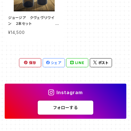
ジョージア クヴェヴリワイ
ン ２本セット
¥14,500
グランニーノ クヴェブリ・
サペラヴィ 赤 ヴィンテージ
2018年 ＆ グランニーノ
クヴェブリ・ヒフヴィ 白 ヴィ
ンテージ2018年
保存
シェア
LINE
ポスト
「小売希望価格 2本／2
0,900円のところ、キャンペー
ン価格 2本／14,500円」
Instagram
フォローする